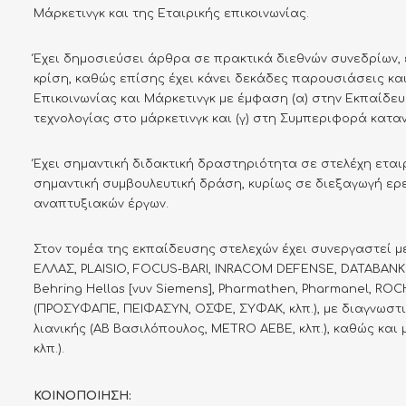
Μάρκετινγκ και της Εταιρικής επικοινωνίας.
Έχει δημοσιεύσει άρθρα σε πρακτικά διεθνών συνεδρίων, 
κρίση, καθώς επίσης έχει κάνει δεκάδες παρουσιάσεις κα
Επικοινωνίας και Μάρκετινγκ με έμφαση (α) στην Εκπαίδευ
τεχνολογίας στο μάρκετινγκ και (γ) στη Συμπεριφορά κατα
Έχει σημαντική διδακτική δραστηριότητα σε στελέχη εται
σημαντική συμβουλευτική δράση, κυρίως σε διεξαγωγή ερε
αναπτυξιακών έργων.
Στον τομέα της εκπαίδευσης στελεχών έχει συνεργαστεί μ
ΕΛΛΑΣ, PLAISIO, FOCUS-BARI, INRACOM DEFENSE, DATABANK S
Behring Hellas [νυν Siemens], Pharmathen, Pharmanel, ROC
(ΠΡΟΣΥΦΑΠΕ, ΠΕΙΦΑΣΥΝ, ΟΣΦΕ, ΣΥΦΑΚ, κλπ.), με διαγνωστι
λιανικής (ΑΒ Βασιλόπουλος, METRO AEBE, κλπ.), καθώς και 
κλπ.).
ΚΟΙΝΟΠΟΙΗΣΗ: