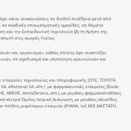
έχει κάνει ανακοινώσεις σε διεθνή συνέδρια μετά από
ι σε κλαδικές-επαγγελματικές ημερίδες, σε θέματα
ση και την Εκπαιδευτική τεχνολογία (β) τη Χρήση της
ναλωτή στις αγορές Υγείας.
ρειών και οργανισμών, καθώς επίσης έχει αναπτύξει
υνών, σε σχεδιασμό και υλοποίηση ερευνητικών και
ε εταιρείες τεχνολογίας και πληροφορικής (OTE, ΤΟΥΟΤΑ
A, eRational SA, κλπ.) με φαρμακευτικές εταιρείες (Dade
HE, ABBVIE, AstraZeneca, κλπ.), με μεγάλες φαρμακαποθήκες
κά κέντρα Όμιλος Ιατρική Διάγνωση, με μεγάλες αλυσίδες
με πλήθος μικρότερων εταιριών (KYANA, taf, ΚΕΚ ΔΙΑΣΤΑΣΗ,