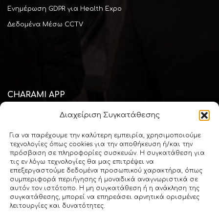
Ενημέρωση GDPR για Health Expo
Δεδομένα Μέσω CCTV
CHARAMI APP
Διαχείριση Συγκατάθεσης
Κατεβάστε την mobile εφαρμογή "Charami SA" και μείνετε
πάντοτε ενημερωμένος για όλα τα θέματα του κλάδου του
Για να παρέχουμε την καλύτερη εμπειρία, χρησιμοποιούμε
φαρμακείου και της υγείας
τεχνολογίες όπως cookies για την αποθήκευση ή/και την
πρόσβαση σε πληροφορίες συσκευών. Η συγκατάθεση για
τις εν λόγω τεχνολογίες θα μας επιτρέψει να
επεξεργαστούμε δεδομένα προσωπικού χαρακτήρα, όπως
Download via
Apple Store
συμπεριφορά περιήγησης ή μοναδικά αναγνωριστικά σε
αυτόν τον ιστότοπο. Η μη συγκατάθεση ή η ανάκληση της
συγκατάθεσης, μπορεί να επηρεάσει αρνητικά ορισμένες
λειτουργίες και δυνατότητες.
Download via
Google Play