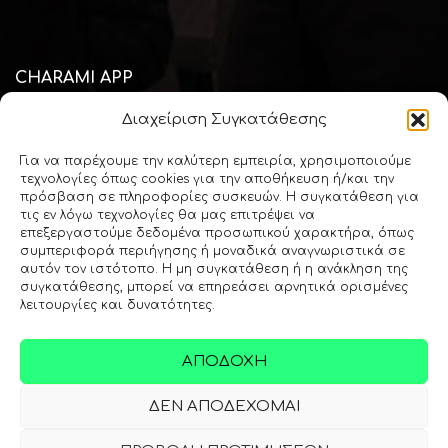
CHARAMI APP
Διαχείριση Συγκατάθεσης
Κατεβάστε την mobile εφαρμογή "Charami SA" και μείνετε
πάντοτε ενημερωμένος για όλα τα θέματα του κλάδου του
Για να παρέχουμε την καλύτερη εμπειρία, χρησιμοποιούμε
φαρμακείου και της υγείας
τεχνολογίες όπως cookies για την αποθήκευση ή/και την
πρόσβαση σε πληροφορίες συσκευών. Η συγκατάθεση για
τις εν λόγω τεχνολογίες θα μας επιτρέψει να
επεξεργαστούμε δεδομένα προσωπικού χαρακτήρα, όπως
Download via
Apple Store
συμπεριφορά περιήγησης ή μοναδικά αναγνωριστικά σε
αυτόν τον ιστότοπο. Η μη συγκατάθεση ή η ανάκληση της
συγκατάθεσης, μπορεί να επηρεάσει αρνητικά ορισμένες
λειτουργίες και δυνατότητες.
Download via
Google Play
ΑΠΟΔΟΧΉ
ΔΕΝ ΑΠΟΔΈΧΟΜΑΙ
Copyright © 2000 - 2026 Χαραμή ΑΕ