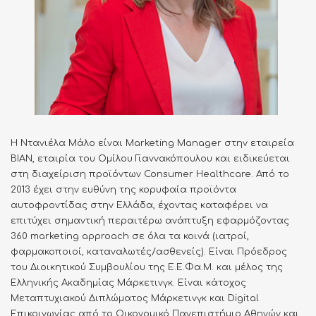
Η Ντανιέλα Μάλο είναι Marketing Manager στην εταιρεία
ΒΙΑΝ, εταιρία του Ομίλου Γιαννακόπουλου και ειδικεύεται
στη διαχείριση προϊόντων Consumer Healthcare. Από το
2013 έχει στην ευθύνη της κορυφαία προϊόντα
αυτοφροντίδας στην Ελλάδα, έχοντας καταφέρει να
επιτύχει σημαντική περαιτέρω ανάπτυξη εφαρμόζοντας
360 marketing approach σε όλα τα κοινά (ιατροί,
φαρμακοποιοί, καταναλωτές/ασθενείς). Είναι Πρόεδρος
του Διοικητικού Συμβουλίου της Ε.Ε.Φα.Μ. και μέλος της
Ελληνικής Ακαδημίας Μάρκετινγκ. Είναι κάτοχος
Μεταπτυχιακού Διπλώματος Μάρκετινγκ και Digital
Επικοινωνίας από το Οικονομικό Πανεπιστήμιο Αθηνών και