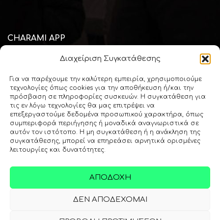
CHARAMI APP
Διαχείριση Συγκατάθεσης
Κατεβάστε την mobile εφαρμογή "Charami SA" και μείνετε
πάντοτε ενημερωμένος για όλα τα θέματα του κλάδου του
Για να παρέχουμε την καλύτερη εμπειρία, χρησιμοποιούμε
φαρμακείου και της υγείας
τεχνολογίες όπως cookies για την αποθήκευση ή/και την
πρόσβαση σε πληροφορίες συσκευών. Η συγκατάθεση για
τις εν λόγω τεχνολογίες θα μας επιτρέψει να
επεξεργαστούμε δεδομένα προσωπικού χαρακτήρα, όπως
Download via
Apple Store
συμπεριφορά περιήγησης ή μοναδικά αναγνωριστικά σε
αυτόν τον ιστότοπο. Η μη συγκατάθεση ή η ανάκληση της
συγκατάθεσης, μπορεί να επηρεάσει αρνητικά ορισμένες
λειτουργίες και δυνατότητες.
Download via
Google Play
ΑΠΟΔΟΧΉ
ΔΕΝ ΑΠΟΔΈΧΟΜΑΙ
Copyright © 2000 - 2026 Χαραμή ΑΕ