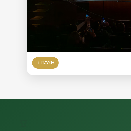
⏸ ΠΑΎΣΗ
🏆