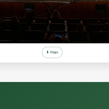
⬇ Λήψη