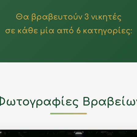
Θα βραβευτούν 3 νικητές
σε κάθε μία από 6 κατηγορίες:
Φωτογραφίες Βραβείω