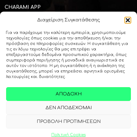
CHARAMI APP
Διαχείριση Συγκατάθεσης
Κατεβάστε την mobile εφαρμογή "Charami SA" και μείνετε
πάντοτε ενημερωμένος για όλα τα θέματα του κλάδου του
Για να παρέχουμε την καλύτερη εμπειρία, χρησιμοποιούμε
φαρμακείου και της υγείας
τεχνολογίες όπως cookies για την αποθήκευση ή/και την
πρόσβαση σε πληροφορίες συσκευών. Η συγκατάθεση για
τις εν λόγω τεχνολογίες θα μας επιτρέψει να
επεξεργαστούμε δεδομένα προσωπικού χαρακτήρα, όπως
Download via
Apple Store
συμπεριφορά περιήγησης ή μοναδικά αναγνωριστικά σε
αυτόν τον ιστότοπο. Η μη συγκατάθεση ή η ανάκληση της
συγκατάθεσης, μπορεί να επηρεάσει αρνητικά ορισμένες
λειτουργίες και δυνατότητες.
Download via
Google Play
ΑΠΟΔΟΧΉ
ΔΕΝ ΑΠΟΔΈΧΟΜΑΙ
Copyright © 2000 - 2026 Χαραμή ΑΕ
ΠΡΟΒΟΛΉ ΠΡΟΤΙΜΉΣΕΩΝ
2
Πιστοποιημένοι κατά: ΕΛΟΤ EN ISO 9001:2015
Πολιτική Cookies