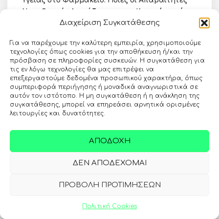
Υγείας στο Φαρμακείο: Ποιες οι Απαραίτητες
Νομοθετικές Διατάξεις για την Κατοχύρωσή
Διαχείριση Συγκατάθεσης
τους;
Για να παρέχουμε την καλύτερη εμπειρία, χρησιμοποιούμε
Με αφορμή την υγειονομική κρίση, δημιουργήθηκε
τεχνολογίες όπως cookies για την αποθήκευση ή/και την
το εξής ερώτημα: ποια είναι πλέον η θέση του
πρόσβαση σε πληροφορίες συσκευών. Η συγκατάθεση για
φαρμακοποιού στην πρόληψη και τη δημόσια
τις εν λόγω τεχνολογίες θα μας επιτρέψει να
υγεία; Ποιες οι νέες αποστολές και ποια αμοιβή
επεξεργαστούμε δεδομένα προσωπικού χαρακτήρα, όπως
θα πρέπει να θεσμοθετείται για την υλοποίησή
συμπεριφορά περιήγησης ή μοναδικά αναγνωριστικά σε
αυτόν τον ιστότοπο. Η μη συγκατάθεση ή η ανάκληση της
τους; Η πανδημία της Covid έδωσε μία μεγάλη
συγκατάθεσης, μπορεί να επηρεάσει αρνητικά ορισμένες
ώθηση, αναδεικνύοντας την αξία του φαρμακείου
λειτουργίες και δυνατότητες.
στην προσφορά πολύτιμων υπηρεσιών, όπως η
διενέργεια των τεστ ανίχνευσης του ιού SARS-CoV-
ΑΠΟΔΟΧΉ
2 και κλείσιμο των ραντεβού εμβολιασμού, δύο
υπηρεσίες για τις οποίες διεκδικήθηκε η αμοιβή.
Σταματάμε έως εκεί; Τι προβλέπει το μέλλον;
ΔΕΝ ΑΠΟΔΈΧΟΜΑΙ
ΠΡΟΒΟΛΉ ΠΡΟΤΙΜΉΣΕΩΝ
Συντονίστρια:
2
Πόπη Χαραμή,
Φαρμακοποιός, Αρχισυντάκτρια
Πολιτική Cookies
PHARMACY management ΚΑΙ ΕΠΙΚΟΙΝΩΝΙΑ
Συμμετέχουν: