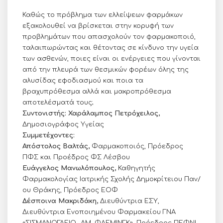
Καθώς το πρόβλημα των ελλείψεων φαρμάκων
εξακολουθεί να βρίσκεται στην κορυφή των
προβλημάτων που απασχολούν τον φαρμακοποιό,
ταλαιπωρώντας και θέτοντας σε κίνδυνο την υγεία
των ασθενών, ποιες είναι οι ενέργειες που γίνονται
από την πλευρά των θεσμικών φορέων όλης της
αλυσίδας εφοδιασμού και ποια τα
βραχυπρόθεσμα αλλά και μακροπρόθεσμα
αποτελέσματά τους;
Συντονιστής: Χαράλαμπος Πετρόχειλος,
Δημοσιογράφος Υγείας
Συμμετέχοντες:
Απόστολος Βαλτάς,
Φαρμακοποιός, Πρόεδρος
ΠΦΣ και Προέδρος ΦΣ Λέσβου
Ευάγγελος Μανωλόπουλος,
Καθηγητής
Φαρμακολογίας Ιατρικής Σχολής Δημοκρίτειου Παν/
ου Θράκης, Πρόεδρος ΕΟΦ
Δέσποινα Μακριδάκη,
Διευθύντρια ΕΣΥ,
Διευθύντρια Ενοποιημένου Φαρμακείου ΓΝΑ
«ΣΙΣΜΑΝΟΓΛΕΙΟ -ΑΜ. ΦΛΕΜΙΝΓΚ», Πρόεδρος ΠΕΦΝΙ,