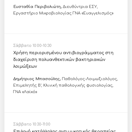
Ευσταθία Περιβολιώτη,
Διευθύντρια ΕΣΥ,
Εργαστήριο Μικροβιολογίας ΓΝΑ «Ευαγγελισμός»
Σάββατο 10:00-10:30
Χρήση περιορισμένου αντιβιογράμματος στη
διαχείριση πολυανθεκτικών βακτηριακών
λοιμώξεων
Δημήτριος Μπασούλης,
Παθολόγος-Λοιμωξιολόγος,
Επιμελητής Β’, Κλινική παθολογικής φυσιολογίας,
ΓΝΑ «Λαϊκό»
Σάββατο 10:30-11:00
Επιλογή κατάλληλης αντιμυκητικής θεραπείας