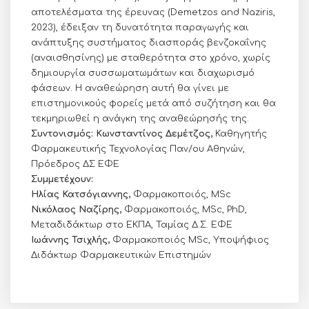
αποτελέσματα της έρευνας (Demetzos and Naziris,
2023), έδειξαν τη δυνατότητα παραγωγής και
ανάπτυξης συστήματος διασποράς βενζοκαΐνης
(αναισθησίνης) με σταθερότητα στο χρόνο, χωρίς
δημιουργία συσσωματωμάτων και διαχωρισμό
φάσεων. Η αναθεώρηση αυτή θα γίνει με
επιστημονικούς φορείς μετά από συζήτηση και θα
τεκμηριωθεί η ανάγκη της αναθεώρησής της.
Συντονισμός: Κωνσταντίνος Δεμέτζος,
Καθηγητής
Φαρμακευτικής Τεχνολογίας Παν/ου Αθηνών,
Πρόεδρος ΔΣ ΕΦΕ
Συμμετέχουν:
Ηλίας Κατσόγιαννης,
Φαρμακοποιός, MSc
Νικόλαος Ναζίρης,
Φαρμακοποιός, MSc, PhD,
Μεταδιδάκτωρ στο ΕΚΠΑ, Ταμίας Δ.Σ. ΕΦΕ
Ιωάννης Τσιχλής,
Φαρμακοποιός MSc, Υποψήφιος
Διδάκτωρ Φαρμακευτικών Επιστημών