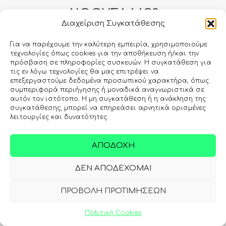
ΑΙΘΟΥΣΑ MC3
Διαχείριση Συγκατάθεσης
–
Ανοίγοντας το πρώτο μου
Για να παρέχουμε την καλύτερη εμπειρία, χρησιμοποιούμε
φαρμακείο
τεχνολογίες όπως cookies για την αποθήκευση ή/και την
πρόσβαση σε πληροφορίες συσκευών. Η συγκατάθεση για
τις εν λόγω τεχνολογίες θα μας επιτρέψει να
Για τρία χρόνια, η υγειονομική κρίση που προκλήθηκε από
επεξεργαστούμε δεδομένα προσωπικού χαρακτήρα, όπως
την Covid-19 ανέδειξε το επάγγελμα του Φαρμακοποιού,
συμπεριφορά περιήγησης ή μοναδικά αναγνωριστικά σε
δίνοντας νέες ευκαιρίες και προοπτικές. Οι οικονομικές
αυτόν τον ιστότοπο. Η μη συγκατάθεση ή η ανάκληση της
επιπτώσεις λόγω της πανδημίας, όχι μόνο δεν μείωσαν το
συγκατάθεσης, μπορεί να επηρεάσει αρνητικά ορισμένες
ενδιαφέρον για τη δημιουργία ενός νέου φαρμακείου, αλλά
λειτουργίες και δυνατότητες.
το αύξησαν σημαντικά. Το άνοιγμα ενός νέου φαρμακείου
ωστόσο, θέλει προσοχή. Ποιες ενέργειες και με ποια σειρά
ΑΠΟΔΟΧΉ
θα πρέπει να ακολουθούνται ώστε το εγχείρημα να είναι
επιτυχές;
ΔΕΝ ΑΠΟΔΈΧΟΜΑΙ
ΠΡΟΒΟΛΉ ΠΡΟΤΙΜΉΣΕΩΝ
2
ΑΙΘΟΥΣΑ MC3
Πολιτική Cookies